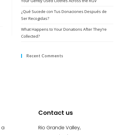
Your Gently Used Clothes Across the RGV
¿Qué Sucede con Tus Donaciones Después de
Ser Recogidas?
What Happens to Your Donations After They’re
Collected?
Recent Comments
Contact us
 a
Rio Grande Valley,