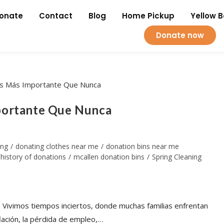
onate
Contact
Blog
Home Pickup
Yellow 
Donate now
portante Que Nunca
ing
/
donating clothes near me
/
donation bins near me
history of donations
/
mcallen donation bins
/
Spring Cleaning
 Vivimos tiempos inciertos, donde muchas familias enfrentan
lación, la pérdida de empleo,…