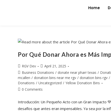
Home
D
Por Qué Donar Ahora es Más Im
RGV Dev
April 21, 2025
Business Donations
/
donate near pharr texas
/
Donat
mcallen
/
donation bins near me rgv
/
donation bins rgv
/
Donations
/
Uncategorized
/
Yellow Donation Bins
0 Comments
Introducción: Un Pequeño Acto con un Gran Impacto 💚
desafíos que antes eran impensables. Ya sea por la inf