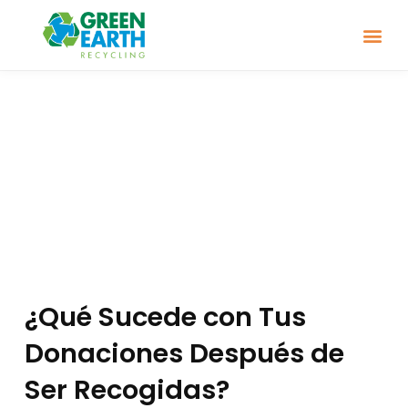
Home Pi
Yellow Box 
Girl Sc
Smart Box
¿Qué Sucede con Tus
Donaciones Después de
Ser Recogidas?