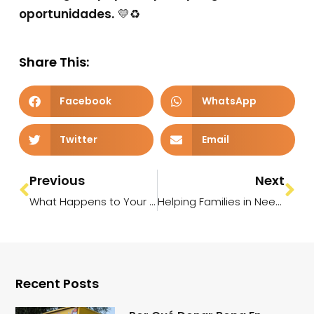
oportunidades.
💛♻️
Share This:
Facebook
WhatsApp
Twitter
Email
Previous
Next
What Happens to Your Donations After They’re Collected?
Helping Families in Need This Summer: Donate Your Gently Used Clothes Across the RGV
Recent Posts