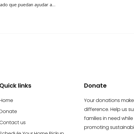
stado que puedan ayudar a…
Quick links
Donate
Home
Your donations make
difference. Help us s
Donate
families in need while
Contact us
promoting sustainabil
Schedule Your Home Pickup