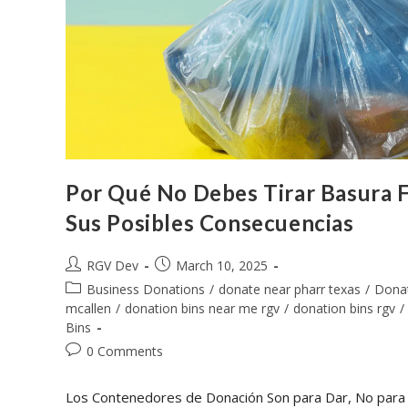
Por Qué No Debes Tirar Basura 
Sus Posibles Consecuencias
RGV Dev
March 10, 2025
Business Donations
/
donate near pharr texas
/
Dona
mcallen
/
donation bins near me rgv
/
donation bins rgv
/
Bins
0 Comments
Los Contenedores de Donación Son para Dar, No para